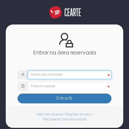
Entrar na área reservada
Entrar
Não tem acesso? Registe-se aqui.
Recuperar palavra-passe