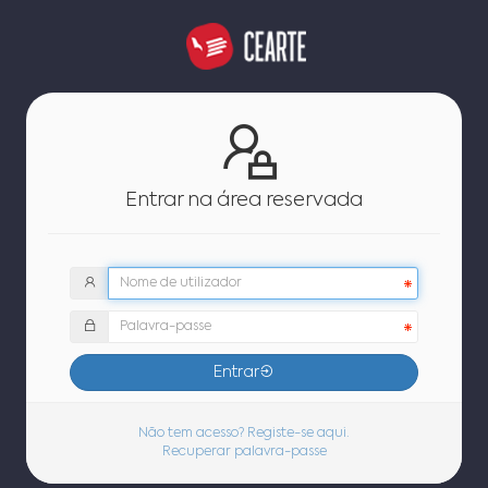
Entrar na área reservada
Entrar
Não tem acesso? Registe-se aqui.
Recuperar palavra-passe