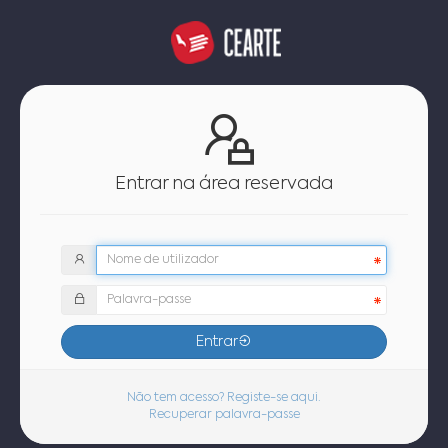
Entrar na área reservada
Entrar
Não tem acesso? Registe-se aqui.
Recuperar palavra-passe