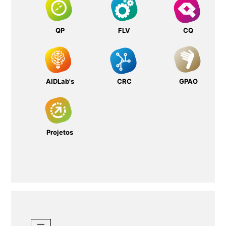
QP
FLV
CQ
AIDLab's
CRC
GPAO
Projetos