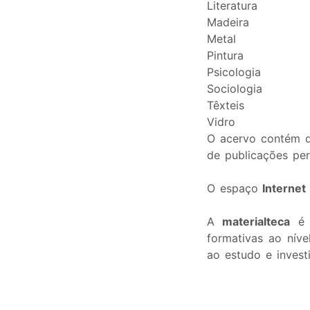
Literatura
Madeira
Metal
Pintura
Psicologia
Sociologia
Têxteis
Vidro
O acervo contém do
de publicações per
O espaço
Internet
A
materialteca
é u
formativas ao nív
ao estudo e inves