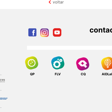
voltar
conta
QP
FLV
CQ
AIDLa