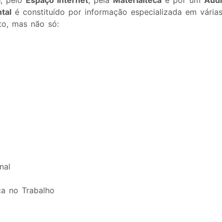
a
, pelo
Espaço Internet
, pela
Materialteca
e por um
Audi
tal
é constituído por informação especializada em várias 
to, mas não só:
nal
ça no Trabalho