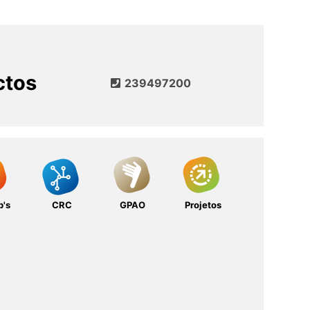
ctos
239497200
b's
CRC
GPAO
Projetos