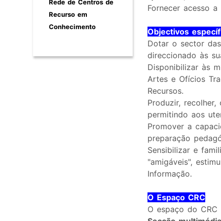
Rede de Centros de
Fornecer acesso a 
Recurso em
Conhecimento
Objectivos especí
Dotar o sector das
direccionado às su
Disponibilizar às 
Artes e Ofícios Tr
Recursos.
Produzir, recolher,
permitindo aos ute
Promover a capaci
preparação pedagó
Sensibilizar e fam
"amigáveis", esti
Informação.
O Espaço CRC
O espaço do CRC é