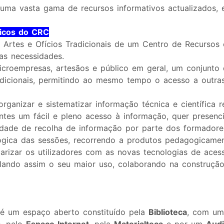
uma vasta gama de recursos informativos actualizados, e
ficos do CRC
 Artes e Ofícios Tradicionais de um Centro de Recursos e
as necessidades.
microempresas, artesãos e público em geral, um conjunto
adicionais, permitindo ao mesmo tempo o acesso a outra
 organizar e sistematizar informação técnica e científica r
ntes um fácil e pleno acesso à informação, quer presenci
dade de recolha de informação por parte dos formadore
gica das sessões, recorrendo a produtos pedagogicamen
iliarizar os utilizadores com as novas tecnologias de ac
mulando assim o seu maior uso, colaborando na construç
 um espaço aberto constituído pela
Biblioteca
, com um