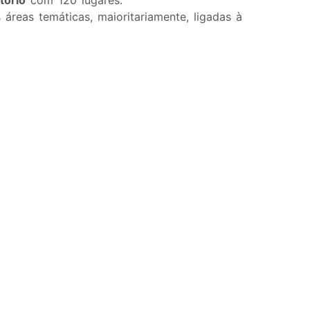
tório
com 120 lugares.
áreas temáticas, maioritariamente, ligadas à