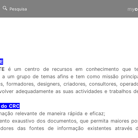
my
c
E
TE
é um centro de recursos em conhecimento que tem 
a a um grupo de temas afins e tem como missão principal
os, formadores, designers, criadores, consultores, opera
olver adequadamente as suas actividades e trabalhos de
s do CRC
mação relevante de maneira rápida e eficaz;
ento exaustivo dos documentos, que permita maiores pos
zadores das fontes de informação existentes através