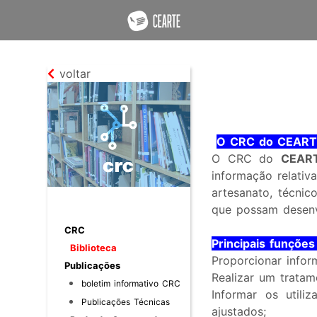
voltar
O CRC do CEART
O CRC do
CEAR
informação relativ
artesanato, técnic
que possam desenv
CRC
Principais funçõe
Biblioteca
Proporcionar infor
Publicações
Realizar um tratam
boletim informativo CRC
Informar os utili
Publicações Técnicas
ajustados;