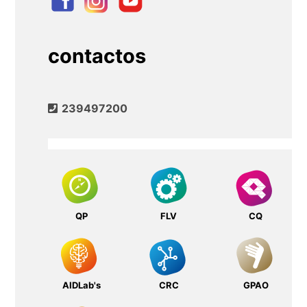
contactos
239497200
QP
FLV
CQ
AIDLab's
CRC
GPAO