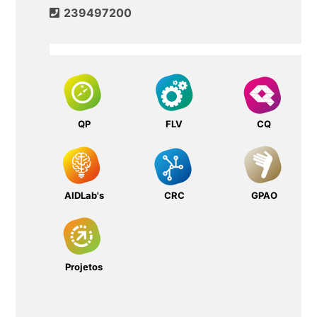
239497200
QP
FLV
CQ
AIDLab's
CRC
GPAO
Projetos