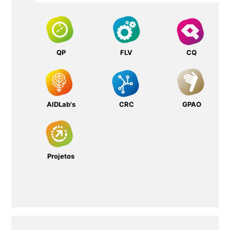
QP
FLV
CQ
AIDLab's
CRC
GPAO
Projetos