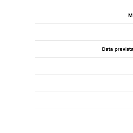
M
Data previst