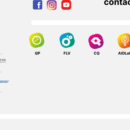
conta
QP
FLV
CQ
AIDLa