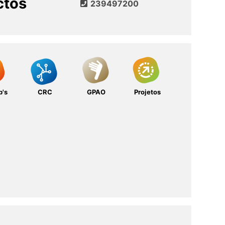
ctos
239497200
b's
CRC
GPAO
Projetos