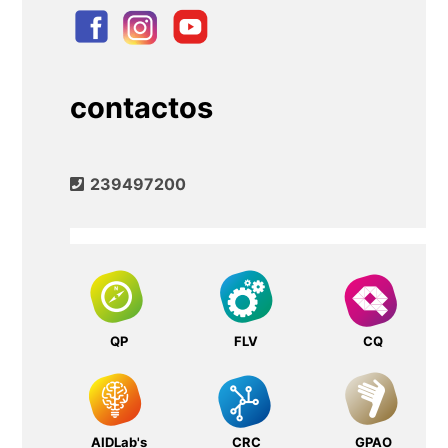
contactos
239497200
QP
FLV
CQ
AIDLab's
CRC
GPAO