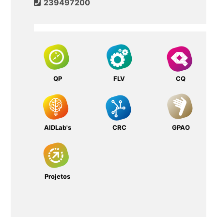
239497200
QP
FLV
CQ
AIDLab's
CRC
GPAO
Projetos