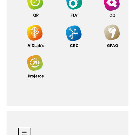
QP
FLV
CQ
AIDLab's
CRC
GPAO
Projetos