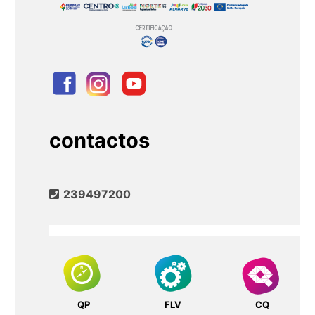
contactos
239497200
QP
FLV
CQ