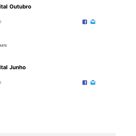
ital Outubro
o
ARTE
ital Junho
o