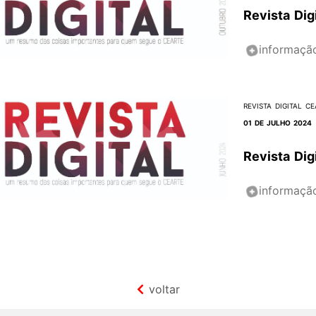
Revista Dig
informaçã
REVISTA DIGITAL CE
01 DE JULHO 2024
Revista Dig
informaçã
voltar