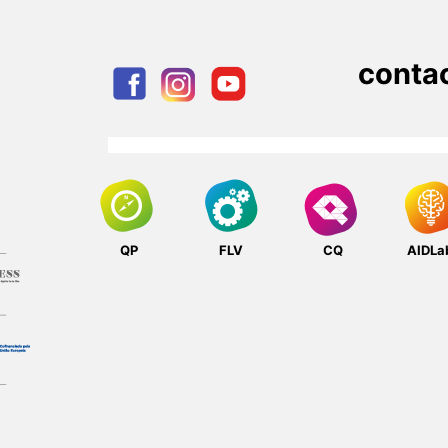
conta
QP
FLV
CQ
AIDLa