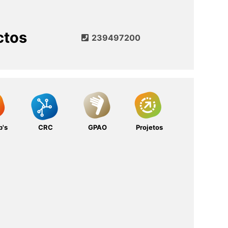
ctos
239497200
b's
CRC
GPAO
Projetos