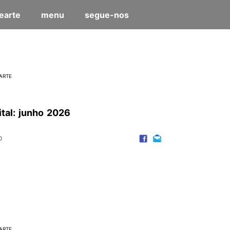
earte
menu
segue-nos
ARTE
ital: junho 2026
o
ARTE